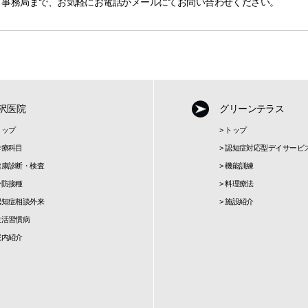
ド事務局まで、お気軽にお電話かメールにてお問い合わせください。
沢医院
グリーンテラス
トップ
>
トップ
診療科目
>
認知症対応型デイサービ
健康診断・検査
>
機能訓練
予防接種
>
料理療法
認知症相談外来
>
施設紹介
生活習慣病
院内紹介