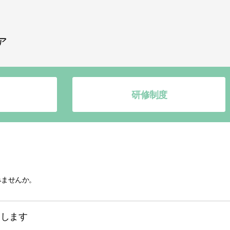
ア
研修制度
みませんか。
援します