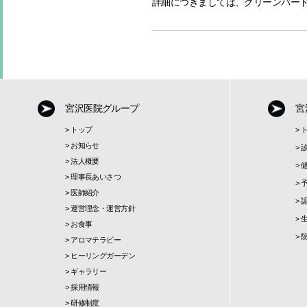
詳細につきましては、グリーンバー
宮沢医院グループ
宮
>
トップ
>
>
お知らせ
>
>
法人概要
>
>
理事長あいさつ
>
>
医師紹介
>
>
運営理念・運営方針
>
>
お食事
>
>
アロマテラピー
>
ヒーリングガーデン
>
ギャラリー
>
採用情報
>
研修制度