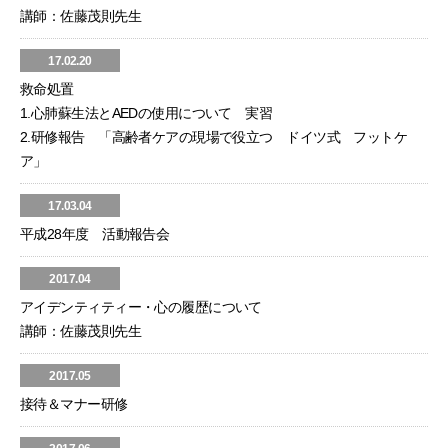
講師：佐藤茂則先生
17.02.20
救命処置
1.心肺蘇生法とAEDの使用について 実習
2.研修報告 「高齢者ケアの現場で役立つ ドイツ式 フットケ
ア」
17.03.04
平成28年度 活動報告会
2017.04
アイデンティティー・心の履歴について
講師：佐藤茂則先生
2017.05
接待＆マナー研修