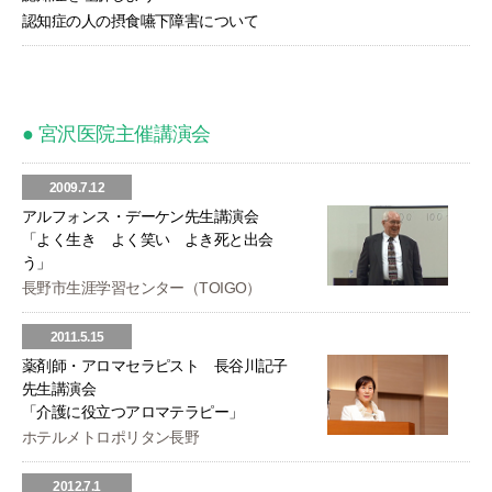
認知症の人の摂食嚥下障害について
● 宮沢医院主催講演会
2009.7.12
アルフォンス・デーケン先生講演会
「よく生き よく笑い よき死と出会
う」
長野市生涯学習センター
（TOIGO）
2011.5.15
薬剤師・アロマセラピスト 長谷川記子
先生講演会
「介護に役立つアロマテラピー」
ホテルメトロポリタン長野
2012.7.1