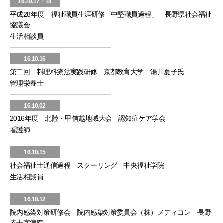
16.10.17・18
平成28年度 福祉職員生涯研修「中堅職員過程」 長野県社会福祉
協議会
生活相談員
16.10.16
第二回 料理料療法実践研修 京都教育大学 湯川夏子氏
管理栄養士
16.10.02
2016年度 北陸・甲信越地域大会 認知症ケア学会
看護師
16.10.15
社会福祉士通信過程 スクーリング 中央福祉学院
生活相談員
16.10.12
院内感染対策研修会 院内感染対策委員会（株）メディコン 長野
赤十字病院